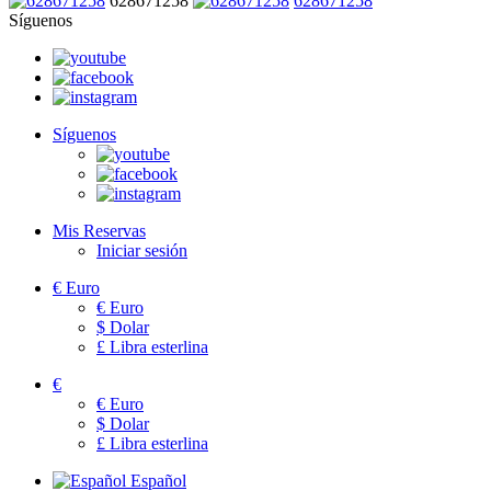
628671258
628671258
Síguenos
Síguenos
Mis Reservas
Iniciar sesión
€
Euro
€
Euro
$
Dolar
£
Libra esterlina
€
€
Euro
$
Dolar
£
Libra esterlina
Español