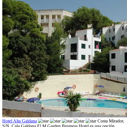
Hotel Alta Galdana
Costa Mirador,
S/N,
Cala Galdana
El M Garden Business Hotel es una opción