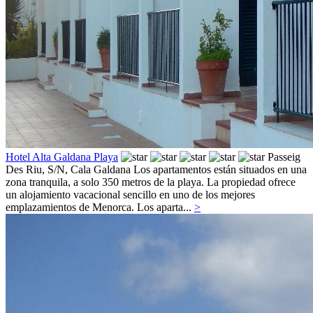
Hotel Alta Galdana Playa
Passeig
Des Riu, S/N,
Cala Galdana
Los apartamentos están situados en una
zona tranquila, a solo 350 metros de la playa. La propiedad ofrece
un alojamiento vacacional sencillo en uno de los mejores
emplazamientos de Menorca. Los aparta...
>