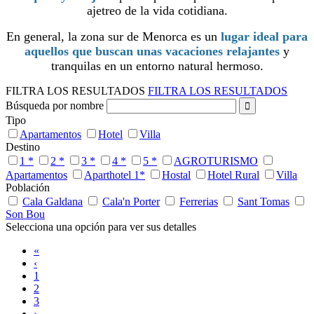
ajetreo de la vida cotidiana.
En general, la zona sur de Menorca es un
lugar ideal para
aquellos que buscan unas vacaciones relajantes
y
tranquilas en un entorno natural hermoso.
FILTRA LOS RESULTADOS
FILTRA LOS RESULTADOS
Búsqueda por nombre
Tipo
Apartamentos
Hotel
Villa
Destino
1 *
2 *
3 *
4 *
5 *
AGROTURISMO
Apartamentos
Aparthotel 1*
Hostal
Hotel Rural
Villa
Población
Cala Galdana
Cala'n Porter
Ferrerias
Sant Tomas
Son Bou
Selecciona una opción para ver sus detalles
«
‹
1
2
3
›