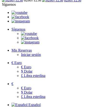
628671258
628671258
Síguenos
Síguenos
Mis Reservas
Iniciar sesión
€
Euro
€
Euro
$
Dolar
£
Libra esterlina
€
€
Euro
$
Dolar
£
Libra esterlina
Español