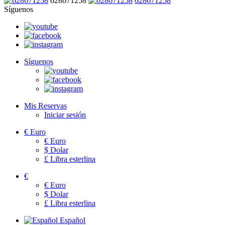
628671258
628671258
Síguenos
Síguenos
Mis Reservas
Iniciar sesión
€
Euro
€
Euro
$
Dolar
£
Libra esterlina
€
€
Euro
$
Dolar
£
Libra esterlina
Español