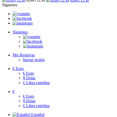
628671258
628671258
Síguenos
Síguenos
Mis Reservas
Iniciar sesión
€
Euro
€
Euro
$
Dolar
£
Libra esterlina
€
€
Euro
$
Dolar
£
Libra esterlina
Español