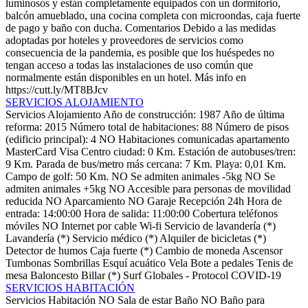
luminosos y están completamente equipados con un dormitorio,
balcón amueblado, una cocina completa con microondas, caja fuerte
de pago y baño con ducha.
Comentarios
Debido a las medidas
adoptadas por hoteles y proveedores de servicios como
consecuencia de la pandemia, es posible que los huéspedes no
tengan acceso a todas las instalaciones de uso común que
normalmente están disponibles en un hotel. Más info en
https://cutt.ly/MT8BJcv
SERVICIOS ALOJAMIENTO
Servicios Alojamiento
Año de construcción: 1987
Año de última
reforma: 2015
Número total de habitaciones: 88
Número de pisos
(edificio principal): 4
NO Habitaciones comunicadas
apartamento
MasterCard
Visa
Centro ciudad: 0 Km.
Estación de autobuses/tren:
9 Km.
Parada de bus/metro más cercana: 7 Km.
Playa: 0,01 Km.
Campo de golf: 50 Km.
NO Se admiten animales -5kg
NO Se
admiten animales +5kg
NO Accesible para personas de movilidad
reducida
NO Aparcamiento
NO Garaje
Recepción 24h
Hora de
entrada: 14:00:00
Hora de salida: 11:00:00
Cobertura teléfonos
móviles
NO Internet por cable
Wi-fi
Servicio de lavandería (*)
Lavandería (*)
Servicio médico (*)
Alquiler de bicicletas (*)
Detector de humos
Caja fuerte (*)
Cambio de moneda
Ascensor
Tumbonas
Sombrillas
Esquí acuático
Vela
Bote a pedales
Tenis de
mesa
Baloncesto
Billar (*)
Surf
Globales - Protocol COVID-19
SERVICIOS HABITACIÓN
Servicios Habitación
NO Sala de estar
Baño
NO Baño para