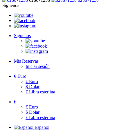
628671258
628671258
Síguenos
Síguenos
Mis Reservas
Iniciar sesión
€
Euro
€
Euro
$
Dolar
£
Libra esterlina
€
€
Euro
$
Dolar
£
Libra esterlina
Español