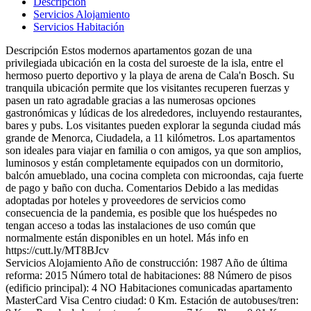
Descripción
Servicios Alojamiento
Servicios Habitación
Descripción
Estos modernos apartamentos gozan de una
privilegiada ubicación en la costa del suroeste de la isla, entre el
hermoso puerto deportivo y la playa de arena de Cala'n Bosch. Su
tranquila ubicación permite que los visitantes recuperen fuerzas y
pasen un rato agradable gracias a las numerosas opciones
gastronómicas y lúdicas de los alrededores, incluyendo restaurantes,
bares y pubs. Los visitantes pueden explorar la segunda ciudad más
grande de Menorca, Ciudadela, a 11 kilómetros. Los apartamentos
son ideales para viajar en familia o con amigos, ya que son amplios,
luminosos y están completamente equipados con un dormitorio,
balcón amueblado, una cocina completa con microondas, caja fuerte
de pago y baño con ducha.
Comentarios
Debido a las medidas
adoptadas por hoteles y proveedores de servicios como
consecuencia de la pandemia, es posible que los huéspedes no
tengan acceso a todas las instalaciones de uso común que
normalmente están disponibles en un hotel. Más info en
https://cutt.ly/MT8BJcv
Servicios Alojamiento
Año de construcción: 1987
Año de última
reforma: 2015
Número total de habitaciones: 88
Número de pisos
(edificio principal): 4
NO Habitaciones comunicadas
apartamento
MasterCard
Visa
Centro ciudad: 0 Km.
Estación de autobuses/tren: