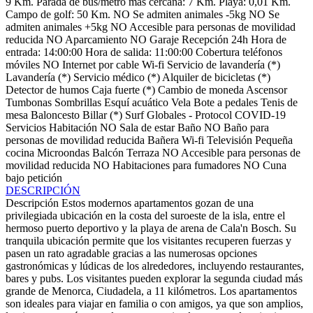
9 Km.
Parada de bus/metro más cercana: 7 Km.
Playa: 0,01 Km.
Campo de golf: 50 Km.
NO Se admiten animales -5kg
NO Se
admiten animales +5kg
NO Accesible para personas de movilidad
reducida
NO Aparcamiento
NO Garaje
Recepción 24h
Hora de
entrada: 14:00:00
Hora de salida: 11:00:00
Cobertura teléfonos
móviles
NO Internet por cable
Wi-fi
Servicio de lavandería (*)
Lavandería (*)
Servicio médico (*)
Alquiler de bicicletas (*)
Detector de humos
Caja fuerte (*)
Cambio de moneda
Ascensor
Tumbonas
Sombrillas
Esquí acuático
Vela
Bote a pedales
Tenis de
mesa
Baloncesto
Billar (*)
Surf
Globales - Protocol COVID-19
Servicios Habitación
NO Sala de estar
Baño
NO Baño para
personas de movilidad reducida
Bañera
Wi-fi
Televisión
Pequeña
cocina
Microondas
Balcón
Terraza
NO Accesible para personas de
movilidad reducida
NO Habitaciones para fumadores
NO Cuna
bajo petición
DESCRIPCIÓN
Descripción
Estos modernos apartamentos gozan de una
privilegiada ubicación en la costa del suroeste de la isla, entre el
hermoso puerto deportivo y la playa de arena de Cala'n Bosch. Su
tranquila ubicación permite que los visitantes recuperen fuerzas y
pasen un rato agradable gracias a las numerosas opciones
gastronómicas y lúdicas de los alrededores, incluyendo restaurantes,
bares y pubs. Los visitantes pueden explorar la segunda ciudad más
grande de Menorca, Ciudadela, a 11 kilómetros. Los apartamentos
son ideales para viajar en familia o con amigos, ya que son amplios,