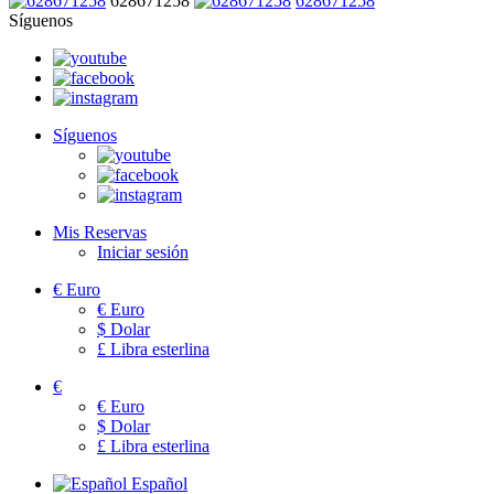
628671258
628671258
Síguenos
Síguenos
Mis Reservas
Iniciar sesión
€
Euro
€
Euro
$
Dolar
£
Libra esterlina
€
€
Euro
$
Dolar
£
Libra esterlina
Español