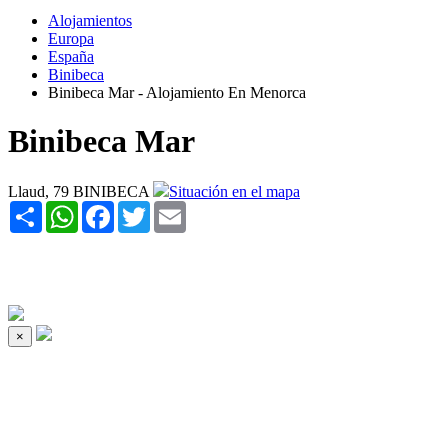
Alojamientos
Europa
España
Binibeca
Binibeca Mar - Alojamiento En Menorca
Binibeca Mar
Llaud, 79 BINIBECA
Situación en el mapa
Share
WhatsApp
Facebook
Twitter
Email
×