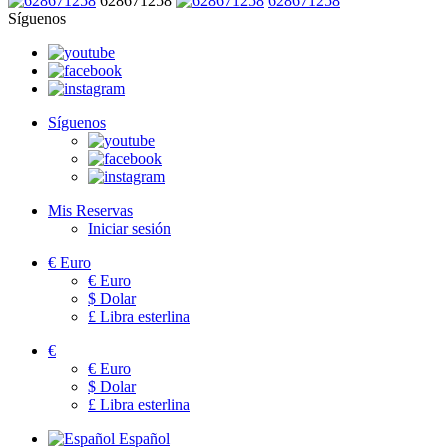
628671258
628671258
Síguenos
Síguenos
Mis Reservas
Iniciar sesión
€
Euro
€
Euro
$
Dolar
£
Libra esterlina
€
€
Euro
$
Dolar
£
Libra esterlina
Español