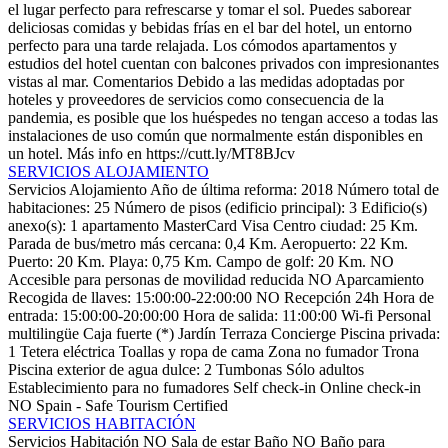
el lugar perfecto para refrescarse y tomar el sol. Puedes saborear
deliciosas comidas y bebidas frías en el bar del hotel, un entorno
perfecto para una tarde relajada. Los cómodos apartamentos y
estudios del hotel cuentan con balcones privados con impresionantes
vistas al mar.
Comentarios
Debido a las medidas adoptadas por
hoteles y proveedores de servicios como consecuencia de la
pandemia, es posible que los huéspedes no tengan acceso a todas las
instalaciones de uso común que normalmente están disponibles en
un hotel. Más info en https://cutt.ly/MT8BJcv
SERVICIOS ALOJAMIENTO
Servicios Alojamiento
Año de última reforma: 2018
Número total de
habitaciones: 25
Número de pisos (edificio principal): 3
Edificio(s)
anexo(s): 1
apartamento
MasterCard
Visa
Centro ciudad: 25 Km.
Parada de bus/metro más cercana: 0,4 Km.
Aeropuerto: 22 Km.
Puerto: 20 Km.
Playa: 0,75 Km.
Campo de golf: 20 Km.
NO
Accesible para personas de movilidad reducida
NO Aparcamiento
Recogida de llaves: 15:00:00-22:00:00
NO Recepción 24h
Hora de
entrada: 15:00:00-20:00:00
Hora de salida: 11:00:00
Wi-fi
Personal
multilingüe
Caja fuerte (*)
Jardín
Terraza
Concierge
Piscina privada:
1
Tetera eléctrica
Toallas y ropa de cama
Zona no fumador
Trona
Piscina exterior de agua dulce: 2
Tumbonas
Sólo adultos
Establecimiento para no fumadores
Self check-in
Online check-in
NO Spain - Safe Tourism Certified
SERVICIOS HABITACIÓN
Servicios Habitación
NO Sala de estar
Baño
NO Baño para