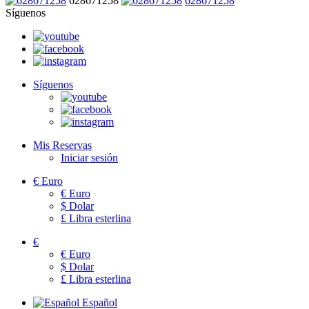
628671258
628671258
Síguenos
Síguenos
Mis Reservas
Iniciar sesión
€
Euro
€
Euro
$
Dolar
£
Libra esterlina
€
€
Euro
$
Dolar
£
Libra esterlina
Español