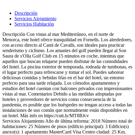
Descripción
Servicios Alojamiento
Servicios Habitación
Descripción
Con vistas al mar Mediterráneo, en el norte de
Menorca, este hotel ofrece tranquilidad en Fornells. Los alrededores,
con acceso directo al Cami de Cavalls, son ideales para practicar
senderismo y ciclismo. Los amantes del golf pueden llegar al Son
Saura de s'Olla Golf Club en 15 minutos en coche, mientras que
aquellos que buscan relajarse pueden disfrutar de las comodidades
del hotel. La piscina exterior de temporada, rodeada de tumbonas, es
el lugar perfecto para refrescarse y tomar el sol. Puedes saborear
deliciosas comidas y bebidas frías en el bar del hotel, un entorno
perfecto para una tarde relajada. Los cómodos apartamentos y
estudios del hotel cuentan con balcones privados con impresionantes
vistas al mar.
Comentarios
Debido a las medidas adoptadas por
hoteles y proveedores de servicios como consecuencia de la
pandemia, es posible que los huéspedes no tengan acceso a todas las
instalaciones de uso común que normalmente están disponibles en
un hotel. Más info en https://cutt.ly/MT8BJcv
Servicios Alojamiento
Año de última reforma: 2018
Número total de
habitaciones: 25
Número de pisos (edificio principal): 3
Edificio(s)
anexo(s): 1
apartamento
MasterCard
Visa
Centro ciudad: 25 Km.