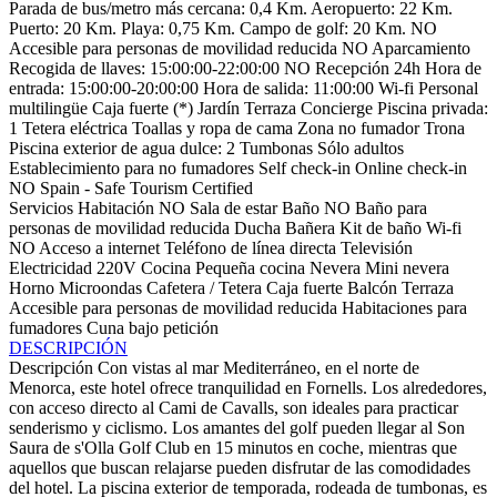
Parada de bus/metro más cercana: 0,4 Km.
Aeropuerto: 22 Km.
Puerto: 20 Km.
Playa: 0,75 Km.
Campo de golf: 20 Km.
NO
Accesible para personas de movilidad reducida
NO Aparcamiento
Recogida de llaves: 15:00:00-22:00:00
NO Recepción 24h
Hora de
entrada: 15:00:00-20:00:00
Hora de salida: 11:00:00
Wi-fi
Personal
multilingüe
Caja fuerte (*)
Jardín
Terraza
Concierge
Piscina privada:
1
Tetera eléctrica
Toallas y ropa de cama
Zona no fumador
Trona
Piscina exterior de agua dulce: 2
Tumbonas
Sólo adultos
Establecimiento para no fumadores
Self check-in
Online check-in
NO Spain - Safe Tourism Certified
Servicios Habitación
NO Sala de estar
Baño
NO Baño para
personas de movilidad reducida
Ducha
Bañera
Kit de baño
Wi-fi
NO Acceso a internet
Teléfono de línea directa
Televisión
Electricidad 220V
Cocina
Pequeña cocina
Nevera
Mini nevera
Horno
Microondas
Cafetera / Tetera
Caja fuerte
Balcón
Terraza
Accesible para personas de movilidad reducida
Habitaciones para
fumadores
Cuna bajo petición
DESCRIPCIÓN
Descripción
Con vistas al mar Mediterráneo, en el norte de
Menorca, este hotel ofrece tranquilidad en Fornells. Los alrededores,
con acceso directo al Cami de Cavalls, son ideales para practicar
senderismo y ciclismo. Los amantes del golf pueden llegar al Son
Saura de s'Olla Golf Club en 15 minutos en coche, mientras que
aquellos que buscan relajarse pueden disfrutar de las comodidades
del hotel. La piscina exterior de temporada, rodeada de tumbonas, es