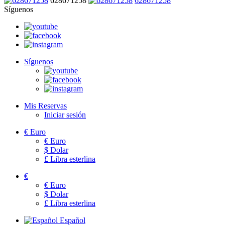
628671258
628671258
Síguenos
Síguenos
Mis Reservas
Iniciar sesión
€
Euro
€
Euro
$
Dolar
£
Libra esterlina
€
€
Euro
$
Dolar
£
Libra esterlina
Español