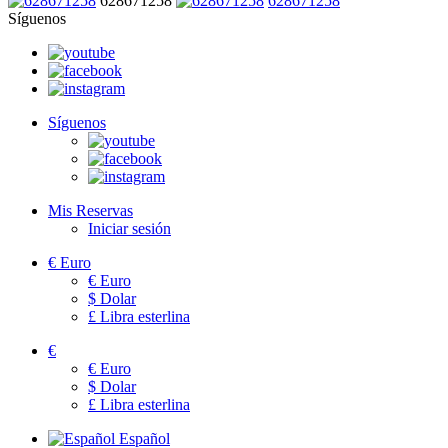
628671258
628671258
Síguenos
Síguenos
Mis Reservas
Iniciar sesión
€
Euro
€
Euro
$
Dolar
£
Libra esterlina
€
€
Euro
$
Dolar
£
Libra esterlina
Español