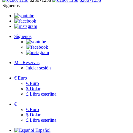
628671258
628671258
Síguenos
Síguenos
Mis Reservas
Iniciar sesión
€
Euro
€
Euro
$
Dolar
£
Libra esterlina
€
€
Euro
$
Dolar
£
Libra esterlina
Español