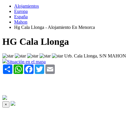
Alojamientos
Europa
España
Mahon
Hg Cala Llonga - Alojamiento En Menorca
HG Cala Llonga
Urb. Cala Llonga, S/N MAHON
Situación en el mapa
Share
WhatsApp
Facebook
Twitter
Email
×