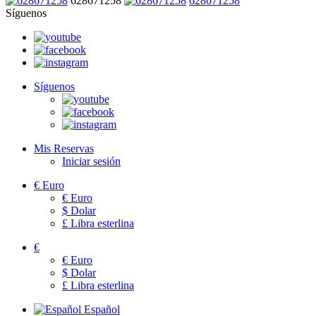
628671258
628671258
Síguenos
Síguenos
Mis Reservas
Iniciar sesión
€
Euro
€
Euro
$
Dolar
£
Libra esterlina
€
€
Euro
$
Dolar
£
Libra esterlina
Español