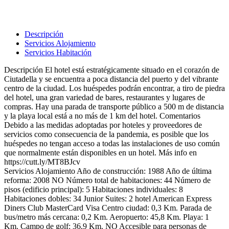
Descripción
Servicios Alojamiento
Servicios Habitación
Descripción
El hotel está estratégicamente situado en el corazón de
Ciutadella y se encuentra a poca distancia del puerto y del vibrante
centro de la ciudad. Los huéspedes podrán encontrar, a tiro de piedra
del hotel, una gran variedad de bares, restaurantes y lugares de
compras. Hay una parada de transporte público a 500 m de distancia
y la playa local está a no más de 1 km del hotel.
Comentarios
Debido a las medidas adoptadas por hoteles y proveedores de
servicios como consecuencia de la pandemia, es posible que los
huéspedes no tengan acceso a todas las instalaciones de uso común
que normalmente están disponibles en un hotel. Más info en
https://cutt.ly/MT8BJcv
Servicios Alojamiento
Año de construcción: 1988
Año de última
reforma: 2008
NO Número total de habitaciones: 44
Número de
pisos (edificio principal): 5
Habitaciones individuales: 8
Habitaciones dobles: 34
Junior Suites: 2
hotel
American Express
Diners Club
MasterCard
Visa
Centro ciudad: 0,3 Km.
Parada de
bus/metro más cercana: 0,2 Km.
Aeropuerto: 45,8 Km.
Playa: 1
Km.
Campo de golf: 36,9 Km.
NO Accesible para personas de