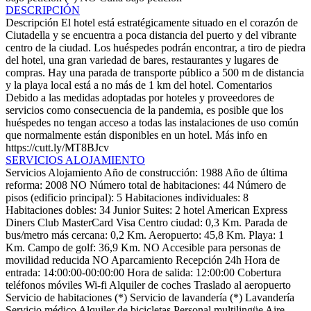
DESCRIPCIÓN
Descripción
El hotel está estratégicamente situado en el corazón de
Ciutadella y se encuentra a poca distancia del puerto y del vibrante
centro de la ciudad. Los huéspedes podrán encontrar, a tiro de piedra
del hotel, una gran variedad de bares, restaurantes y lugares de
compras. Hay una parada de transporte público a 500 m de distancia
y la playa local está a no más de 1 km del hotel.
Comentarios
Debido a las medidas adoptadas por hoteles y proveedores de
servicios como consecuencia de la pandemia, es posible que los
huéspedes no tengan acceso a todas las instalaciones de uso común
que normalmente están disponibles en un hotel. Más info en
https://cutt.ly/MT8BJcv
SERVICIOS ALOJAMIENTO
Servicios Alojamiento
Año de construcción: 1988
Año de última
reforma: 2008
NO Número total de habitaciones: 44
Número de
pisos (edificio principal): 5
Habitaciones individuales: 8
Habitaciones dobles: 34
Junior Suites: 2
hotel
American Express
Diners Club
MasterCard
Visa
Centro ciudad: 0,3 Km.
Parada de
bus/metro más cercana: 0,2 Km.
Aeropuerto: 45,8 Km.
Playa: 1
Km.
Campo de golf: 36,9 Km.
NO Accesible para personas de
movilidad reducida
NO Aparcamiento
Recepción 24h
Hora de
entrada: 14:00:00-00:00:00
Hora de salida: 12:00:00
Cobertura
teléfonos móviles
Wi-fi
Alquiler de coches
Traslado al aeropuerto
Servicio de habitaciones (*)
Servicio de lavandería (*)
Lavandería
Servicio médico
Alquiler de bicicletas
Personal multilingüe
Aire