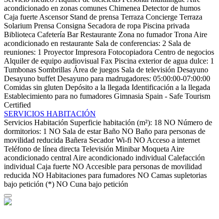
acondicionado en zonas comunes
Chimenea
Detector de humos
Caja fuerte
Ascensor
Stand de prensa
Terraza
Concierge
Terraza
Solarium
Prensa
Consigna
Secadora de ropa
Piscina privada
Biblioteca
Cafetería
Bar
Restaurante
Zona no fumador
Trona
Aire
acondicionado en restaurante
Sala de conferencias: 2
Sala de
reuniones: 1
Proyector
Impresora
Fotocopiadora
Centro de negocios
Alquiler de equipo audiovisual
Fax
Piscina exterior de agua dulce: 1
Tumbonas
Sombrillas
Área de juegos
Sala de televisión
Desayuno
Desayuno buffet
Desayuno para madrugadores: 05:00:00-07:00:00
Comidas sin gluten
Depósito a la llegada
Identificación a la llegada
Establecimiento para no fumadores
Gimnasia
Spain - Safe Tourism
Certified
SERVICIOS HABITACIÓN
Servicios Habitación
Superficie habitación (m²): 18
NO Número de
dormitorios: 1
NO Sala de estar
Baño
NO Baño para personas de
movilidad reducida
Bañera
Secador
Wi-fi
NO Acceso a internet
Teléfono de línea directa
Televisión
Minibar
Moqueta
Aire
acondicionado central
Aire acondicionado individual
Calefacción
individual
Caja fuerte
NO Accesible para personas de movilidad
reducida
NO Habitaciones para fumadores
NO Camas supletorias
bajo petición (*)
NO Cuna bajo petición