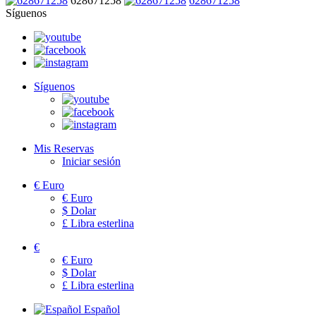
628671258
628671258
Síguenos
Síguenos
Mis Reservas
Iniciar sesión
€
Euro
€
Euro
$
Dolar
£
Libra esterlina
€
€
Euro
$
Dolar
£
Libra esterlina
Español