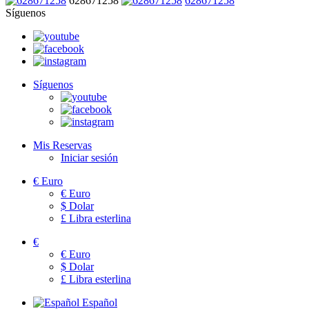
628671258
628671258
Síguenos
Síguenos
Mis Reservas
Iniciar sesión
€
Euro
€
Euro
$
Dolar
£
Libra esterlina
€
€
Euro
$
Dolar
£
Libra esterlina
Español