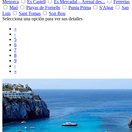
Menorca
Es Castell
Es Mercadal – Arenal des...
Ferrerias
Maó
Playas de Fornells
Punta Prima
S'Algar
San
Luis
Sant Tomas
Son Bou
Selecciona una opción para ver sus detalles
«
‹
5
6
7
8
9
›
»