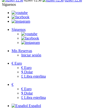
628671258
628671258
Síguenos
Síguenos
Mis Reservas
Iniciar sesión
€
Euro
€
Euro
$
Dolar
£
Libra esterlina
€
€
Euro
$
Dolar
£
Libra esterlina
Español