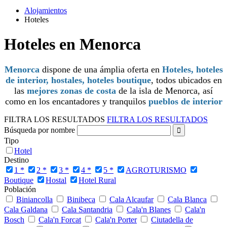
Alojamientos
Hoteles
Hoteles en Menorca
Menorca
dispone de una ámplia oferta en
Ho
te
les, hoteles
de interior, hostales, hoteles boutique
, todos ubicados en
las
mejores zonas de costa
de la isla de Menorca, así
como en los encantadores y tranquilos
pueblos de interior
FILTRA LOS RESULTADOS
FILTRA LOS RESULTADOS
Búsqueda por nombre
Tipo
Hotel
Destino
1 *
2 *
3 *
4 *
5 *
AGROTURISMO
Boutique
Hostal
Hotel Rural
Población
Biniancolla
Binibeca
Cala Alcaufar
Cala Blanca
Cala Galdana
Cala Santandria
Cala'n Blanes
Cala'n
Bosch
Cala'n Forcat
Cala'n Porter
Ciutadella de