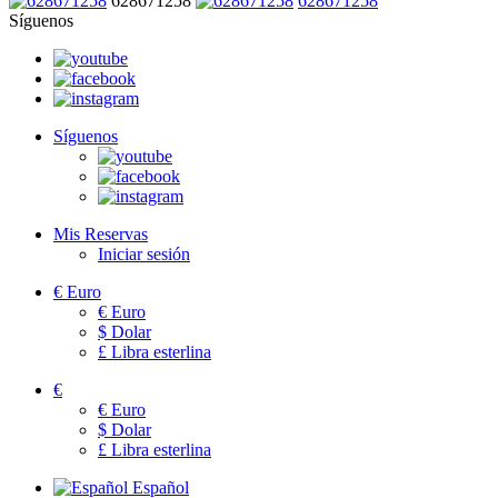
628671258
628671258
Síguenos
Síguenos
Mis Reservas
Iniciar sesión
€
Euro
€
Euro
$
Dolar
£
Libra esterlina
€
€
Euro
$
Dolar
£
Libra esterlina
Español