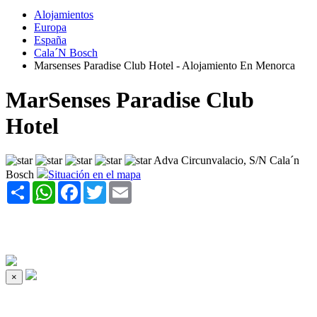
Alojamientos
Europa
España
Cala´N Bosch
Marsenses Paradise Club Hotel - Alojamiento En Menorca
MarSenses Paradise Club
Hotel
Adva Circunvalacio, S/N Cala´n
Bosch
Situación en el mapa
Share
WhatsApp
Facebook
Twitter
Email
×