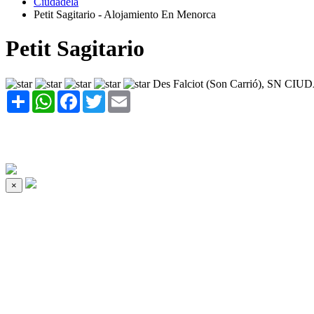
Ciudadela
Petit Sagitario - Alojamiento En Menorca
Petit Sagitario
Des Falciot (Son Carrió), SN C
Share
WhatsApp
Facebook
Twitter
Email
×