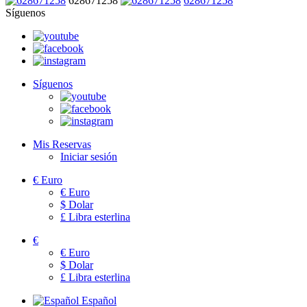
628671258
628671258
Síguenos
Síguenos
Mis Reservas
Iniciar sesión
€
Euro
€
Euro
$
Dolar
£
Libra esterlina
€
€
Euro
$
Dolar
£
Libra esterlina
Español