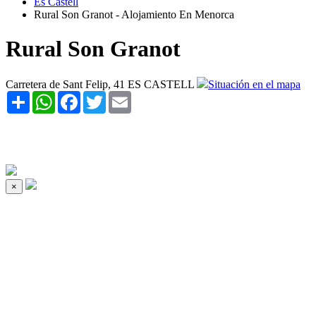
Es Castell
Rural Son Granot - Alojamiento En Menorca
Rural Son Granot
Carretera de Sant Felip, 41 ES CASTELL
Situación en el mapa
Share
WhatsApp
Facebook
Twitter
Email
×