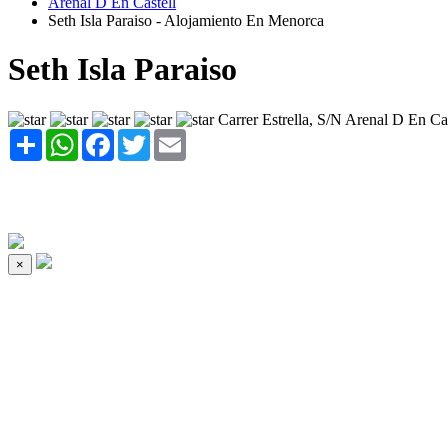
Arenal D En Castell
Seth Isla Paraiso - Alojamiento En Menorca
Seth Isla Paraiso
Carrer Estrella, S/N Arenal D En Cas
Share
WhatsApp
Facebook
Twitter
Email
×