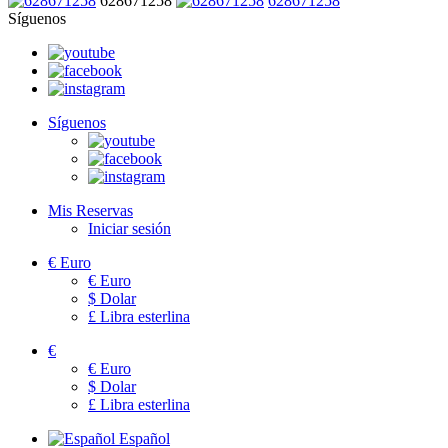
628671258
628671258
Síguenos
Síguenos
Mis Reservas
Iniciar sesión
€
Euro
€
Euro
$
Dolar
£
Libra esterlina
€
€
Euro
$
Dolar
£
Libra esterlina
Español