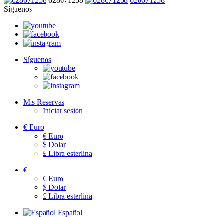
628671258
628671258
Síguenos
Síguenos
Mis Reservas
Iniciar sesión
€
Euro
€
Euro
$
Dolar
£
Libra esterlina
€
€
Euro
$
Dolar
£
Libra esterlina
Español