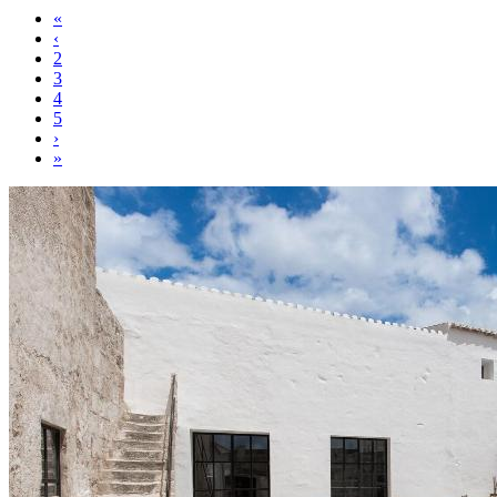
«
‹
2
3
4
5
›
»