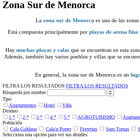
Zona Sur de Menorca
La
zona sur de Menorca
es una de las zonas 
Está compuesta principalmente por
playas de arena fina 
Hay
muchas playas y calas
que se encuentran en esta zon
Además, también hay varios pueblos y villas que se encuen
En general, la zona sur de Menorca es un
luga
FILTRA LOS RESULTADOS
FILTRA LOS RESULTADOS
Búsqueda por nombre
Tipo
Apartamentos
Hotel
Villa
Destino
1 *
2 *
3 *
4 *
5 *
AGROTURISMO
Apartam
Población
Cala Galdana
Cala'n Porter
Ferrerias
Sant Tomas
Selecciona una opción para ver sus detalles