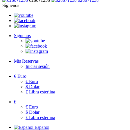
628671258
628671258
Síguenos
Síguenos
Mis Reservas
Iniciar sesión
€
Euro
€
Euro
$
Dolar
£
Libra esterlina
€
€
Euro
$
Dolar
£
Libra esterlina
Español