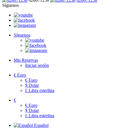
628671258
628671258
Síguenos
Síguenos
Mis Reservas
Iniciar sesión
€
Euro
€
Euro
$
Dolar
£
Libra esterlina
€
€
Euro
$
Dolar
£
Libra esterlina
Español