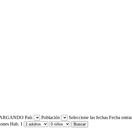
País
Población
Seleccione las fechas
Fecha entra
iones
Hab. 1
Buscar