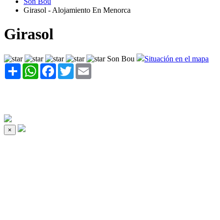
Son Bou
Girasol - Alojamiento En Menorca
Girasol
Son Bou
Situación en el mapa
Share
WhatsApp
Facebook
Twitter
Email
×