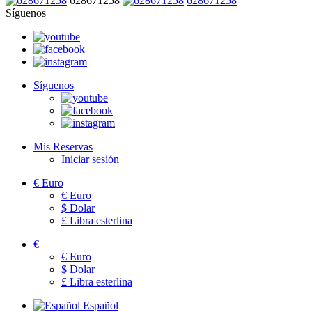
628671258
628671258
Síguenos
Síguenos
Mis Reservas
Iniciar sesión
€
Euro
€
Euro
$
Dolar
£
Libra esterlina
€
€
Euro
$
Dolar
£
Libra esterlina
Español