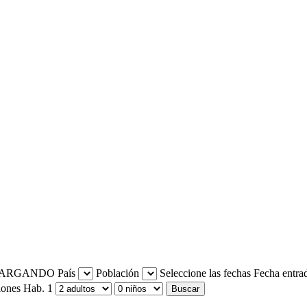
País
Población
Seleccione las fechas
Fecha entra
iones
Hab. 1
Buscar