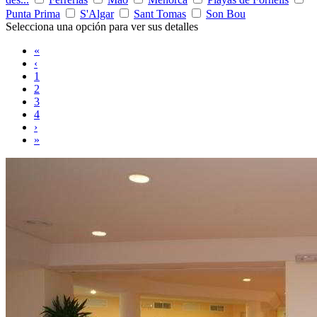
Punta Prima
S'Algar
Sant Tomas
Son Bou
Selecciona una opción para ver sus detalles
«
‹
1
2
3
4
›
»