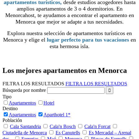
apartamentos turísticos,
desde estudios acogedores hasta
amplios apartamentos de 3 o 4 dormitorios. En
Menorcahost, te ayudamos a encontrar el apartamento en
Menorca que mejor se adapte a tus necesidades.
Explora nuestra selección de apartamentos turísticos en
Menorca y elige el
lugar perfecto para tus vacaciones
en
esta hermosa isla.
Los mejores apartamentos en Menorca
FILTRA LOS RESULTADOS
FILTRA LOS RESULTADOS
Búsqueda por nombre
Tipo
Apartamentos
Hotel
Destino
Apartamentos
Aparthotel 1*
Población
Cala Santandria
Cala'n Bosch
Cala'n Forcat
Ciutadella de Menorca
Es Canutells
Es Mercadal – Arenal
des...
Ferrerias
Maó
Menorca
Playas de Fornells