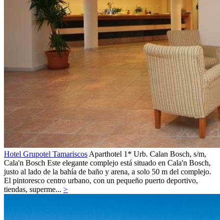
Hotel Grupotel Tamariscos
Aparthotel 1*
Urb. Calan Bosch, s/m,
Cala'n Bosch
Este elegante complejo está situado en Cala'n Bosch,
justo al lado de la bahía de baño y arena, a solo 50 m del complejo.
El pintoresco centro urbano, con un pequeño puerto deportivo,
tiendas, superme...
>