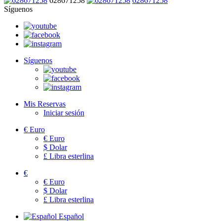
628671258
628671258
Síguenos
Síguenos
Mis Reservas
Iniciar sesión
€
Euro
€
Euro
$
Dolar
£
Libra esterlina
€
€
Euro
$
Dolar
£
Libra esterlina
Español