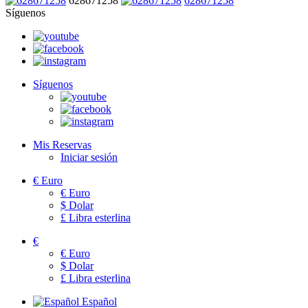
628671258
628671258
Síguenos
Síguenos
Mis Reservas
Iniciar sesión
€
Euro
€
Euro
$
Dolar
£
Libra esterlina
€
€
Euro
$
Dolar
£
Libra esterlina
Español