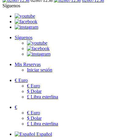
628671258
628671258
Síguenos
Síguenos
Mis Reservas
Iniciar sesión
€
Euro
€
Euro
$
Dolar
£
Libra esterlina
€
€
Euro
$
Dolar
£
Libra esterlina
Español