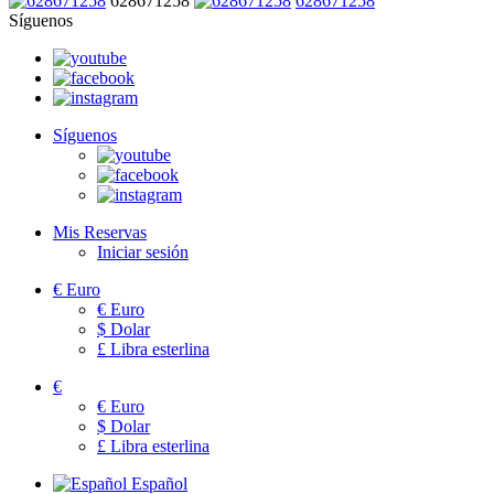
628671258
628671258
Síguenos
Síguenos
Mis Reservas
Iniciar sesión
€
Euro
€
Euro
$
Dolar
£
Libra esterlina
€
€
Euro
$
Dolar
£
Libra esterlina
Español