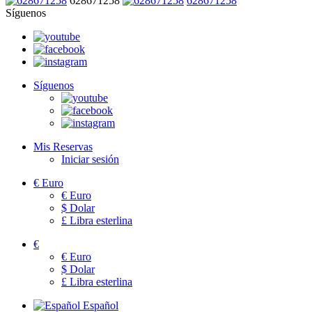
628671258
628671258
Síguenos
Síguenos
Mis Reservas
Iniciar sesión
€
Euro
€
Euro
$
Dolar
£
Libra esterlina
€
€
Euro
$
Dolar
£
Libra esterlina
Español