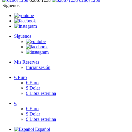
628671258
628671258
Síguenos
Síguenos
Mis Reservas
Iniciar sesión
€
Euro
€
Euro
$
Dolar
£
Libra esterlina
€
€
Euro
$
Dolar
£
Libra esterlina
Español