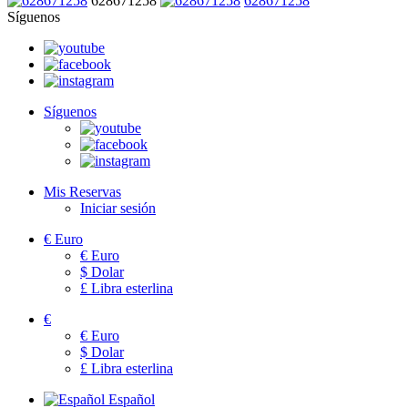
628671258
628671258
Síguenos
Síguenos
Mis Reservas
Iniciar sesión
€
Euro
€
Euro
$
Dolar
£
Libra esterlina
€
€
Euro
$
Dolar
£
Libra esterlina
Español