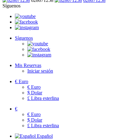
628671258
628671258
Síguenos
Síguenos
Mis Reservas
Iniciar sesión
€
Euro
€
Euro
$
Dolar
£
Libra esterlina
€
€
Euro
$
Dolar
£
Libra esterlina
Español