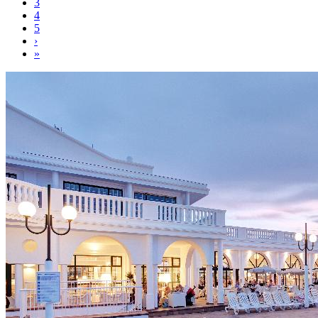
3
4
5
›
»