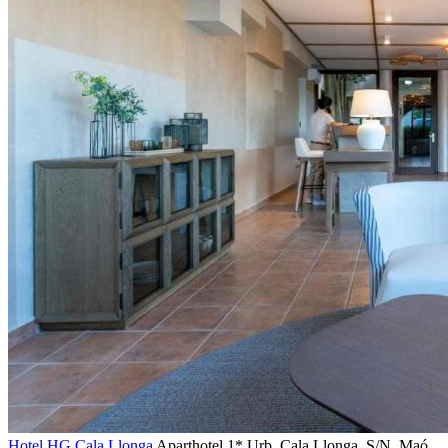
Hotel HG Cala Llonga
Aparthotel 1*
Urb. Cala Llonga, S/N,
Maó