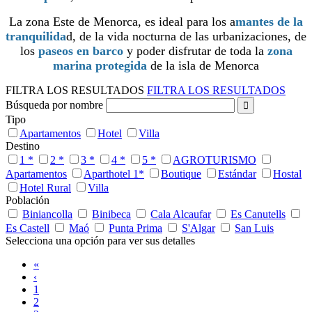
La zona Este de Menorca, es ideal para los a
mantes de la
tranquilida
d, de la vida nocturna de las urbanizaciones, de
los
paseos en barco
y poder disfrutar de toda la
zona
marina protegida
de la isla de Menorca
FILTRA LOS RESULTADOS
FILTRA LOS RESULTADOS
Búsqueda por nombre
Tipo
Apartamentos
Hotel
Villa
Destino
1 *
2 *
3 *
4 *
5 *
AGROTURISMO
Apartamentos
Aparthotel 1*
Boutique
Estándar
Hostal
Hotel Rural
Villa
Población
Biniancolla
Binibeca
Cala Alcaufar
Es Canutells
Es Castell
Maó
Punta Prima
S'Algar
San Luis
Selecciona una opción para ver sus detalles
«
‹
1
2