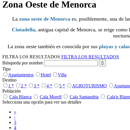
Zona Oeste de Menorca
La
zona oeste de Menorca
es, posiblemente, una de la
Ciutadella,
antigua capital de Menorca, se erige como l
nocturn
La zona oeste también es conocida por sus
playas y calas
FILTRA LOS RESULTADOS
FILTRA LOS RESULTADOS
Búsqueda por nombre
Tipo
Apartamentos
Hotel
Villa
Destino
1 *
2 *
3 *
4 *
5 *
AGROTURISMO
Apartam
Población
Cala Blanca
Cala Morell
Cala Santandria
Cala'n Blan
Selecciona una opción para ver sus detalles
«
‹
3
4