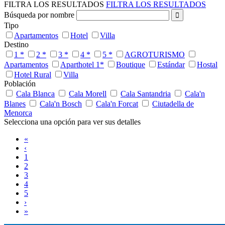
FILTRA LOS RESULTADOS
FILTRA LOS RESULTADOS
Búsqueda por nombre
Tipo
Apartamentos
Hotel
Villa
Destino
1 *
2 *
3 *
4 *
5 *
AGROTURISMO
Apartamentos
Aparthotel 1*
Boutique
Estándar
Hostal
Hotel Rural
Villa
Población
Cala Blanca
Cala Morell
Cala Santandria
Cala'n
Blanes
Cala'n Bosch
Cala'n Forcat
Ciutadella de
Menorca
Selecciona una opción para ver sus detalles
«
‹
1
2
3
4
5
›
»