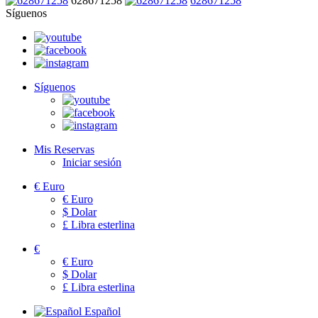
628671258
628671258
Síguenos
Síguenos
Mis Reservas
Iniciar sesión
€
Euro
€
Euro
$
Dolar
£
Libra esterlina
€
€
Euro
$
Dolar
£
Libra esterlina
Español