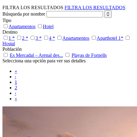
FILTRA LOS RESULTADOS
FILTRA LOS RESULTADOS
Búsqueda por nombre
Tipo
Apartamentos
Hotel
Destino
1 *
2 *
3 *
4 *
Apartamentos
Aparthotel 1*
Hostal
Población
Es Mercadal – Arenal des...
Playas de Fornells
Selecciona una opción para ver sus detalles
«
‹
1
2
›
»