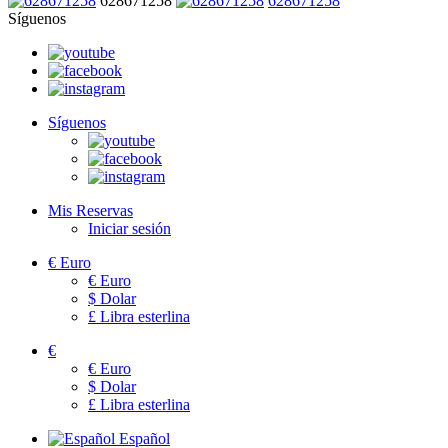
628671258
628671258
Síguenos
Síguenos
Mis Reservas
Iniciar sesión
€
Euro
€
Euro
$
Dolar
£
Libra esterlina
€
€
Euro
$
Dolar
£
Libra esterlina
Español