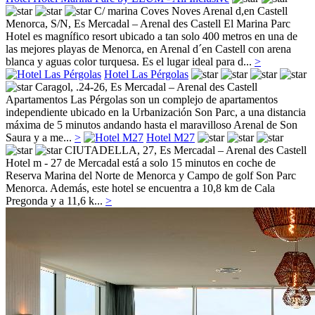
C/ marina Coves Noves Arenal d,en Castell
Menorca, S/N,
Es Mercadal – Arenal des Castell
El Marina Parc
Hotel es magnífico resort ubicado a tan solo 400 metros en una de
las mejores playas de Menorca, en Arenal d´en Castell con arena
blanca y aguas color turquesa. Es el lugar ideal para d...
>
Hotel Las Pérgolas
Caragol, .24-26,
Es Mercadal – Arenal des Castell
Apartamentos Las Pérgolas son un complejo de apartamentos
independiente ubicado en la Urbanización Son Parc, a una distancia
máxima de 5 minutos andando hasta el maravilloso Arenal de Son
Saura y a me...
>
Hotel M27
CIUTADELLA, 27,
Es Mercadal – Arenal des Castell
Hotel m - 27 de Mercadal está a solo 15 minutos en coche de
Reserva Marina del Norte de Menorca y Campo de golf Son Parc
Menorca. Además, este hotel se encuentra a 10,8 km de Cala
Pregonda y a 11,6 k...
>